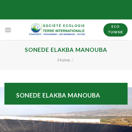
Skip
24h/7j Service client
to
Appelez-nous au : (216)31 100 907 / 53 453 239
content
ECO
TUNISIE
SONEDE ELAKBA MANOUBA
Home
/
SONEDE ELAKBA MANOUBA