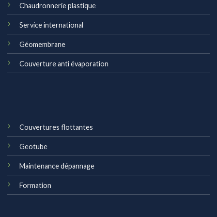
L’entreprise
SETI
a été fondée en 2016 de nom ecotunisie et
après 2019 a nom écologie terre international, dynamique,
née d’une véritable passion pour les travaux de
géosynthétique et chaudronnerie plastique
Nos Services
Chaudronnerie plastique
Service international
Géomembrane
Couverture anti évaporation