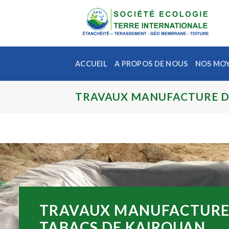
Skip
to
content
ACCUEIL
A PROPOS DE NOUS
NOS MOY
TRAVAUX MANUFACTURE D
TRAVAUX MANUFACTURE
TABACS DE KAIROUAN