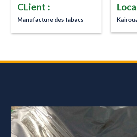
CLient :
Local
Manufacture des tabacs
Kairoua